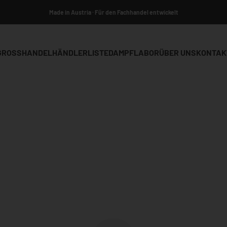
Made in Austria · Für den Fachhandel entwickelt
GROSSHANDEL
HÄNDLERLISTE
DAMPFLABOR
ÜBER UNS
KONTAK